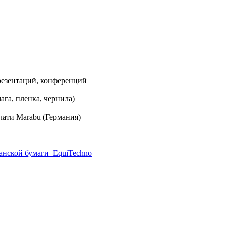
резентаций, конференций
га, пленка, чернила)
ати Marabu (Германия)
анской бумаги_EquiTechno