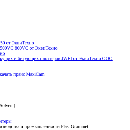
50 от ЭквиТехно
-500VC 800VC от ЭквиТехно
хно
ежущих и бигующих плоттеров JWEI от ЭквиТехно ООО
качать прайс MaxiCam
olvent)
интеры
изводства и промышленности Plast Grommet