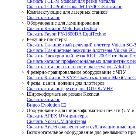
Скачать TCL-M Standart для резки металла
Скачать TCL-Professional M 1530CGE каталог
Комплектующие для лазерных станков
Скачать каталог
Оборудование для ламинирования
Скачать Каталог Mefu EquiTechno
Скачать Fayon FY-1600DA EquiTechno
Режущие плоттеры
Скачать Планшетный режущий плоттер Vulcan SC-3
Скачать Планшетные режущие плоттеры Vulcan FC
Скачать Электронный резак RET_2001F от ЭквиТе
Скачать каталог профессиональных планшетных р
Скачать каталог плоттеров и аксессуаров Ark-Cut
Фрезерно-гравировальное оборудование с ЧПУ
Скачать Каталог AXYZ
Скачать каталог MaxiCam
С
Фрезы, цанги, ножики для плоттеров
Скачать каталог фрез и цанг DJTOL VHF
Широкоформатные резаки Keencut
Скачать каталог
Видео Evolution E2
Оборудование для широкоформатной печати (UV и S
Скачать APEX UV-принтеры
Скачать Nocai UV-принтеры
Скачать ArkJet сольвентные и сублимационные пр
Вспомогательное оборудование для рекламного про