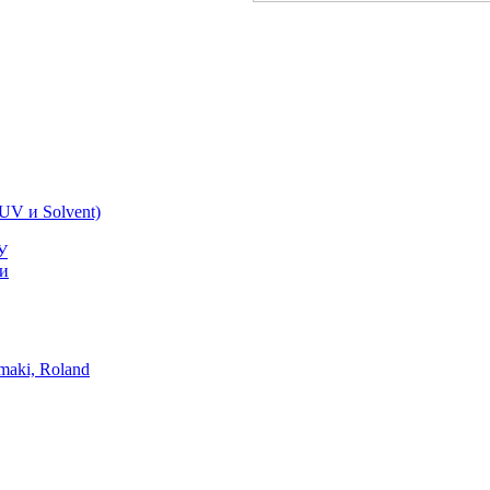
UV и Solvent)
У
ки
aki, Roland